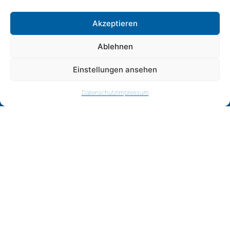
Unsere Öffnungszeiten
Akzeptieren
Montag, Mittwoch, Freitag 08.30 -12.00 Uhr
Ablehnen
Dienstag u. Donnerstag 08.30 -13.30 Uhr
Montag 14.00 -16.00 Uhr
Einstellungen ansehen
Mittwoch 14.00 -17.00 Uhr
Datenschutz
Impressum
ANFRAGEN