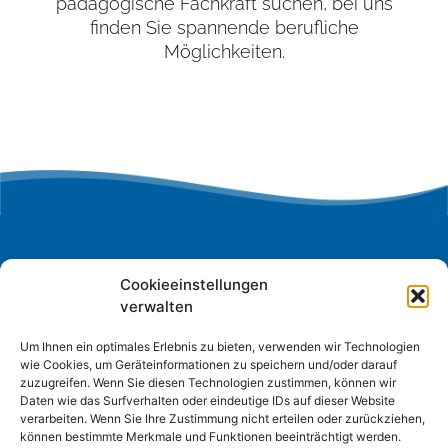
pädagogische Fachkraft suchen, bei uns
finden Sie spannende berufliche
Möglichkeiten.
KONTAKT
Cookieeinstellungen
Pastoralbüro Porzer Rheinkirchen
verwalten
Hauptstr. 143
Um Ihnen ein optimales Erlebnis zu bieten, verwenden wir Technologien
51143 Köln-Porz-Zündorf
wie Cookies, um Geräteinformationen zu speichern und/oder darauf
zuzugreifen. Wenn Sie diesen Technologien zustimmen, können wir
tel 02203 82261
Daten wie das Surfverhalten oder eindeutige IDs auf dieser Website
pastoralbuero-porzer-rheinkirchen@katholisch-
verarbeiten. Wenn Sie Ihre Zustimmung nicht erteilen oder zurückziehen,
können bestimmte Merkmale und Funktionen beeinträchtigt werden.
in-porz.de