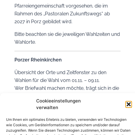
Pfarreiengemeinschaft vorgesehen, die im
Rahmen des „Pastoralen Zukunftswegs“ ab
2027 in Porz gebildet wird.
Bitte beachten sie die jeweiligen Wahlzeiten und
Wahlorte.
Porzer Rheinkirchen
Übersicht der Orte und Zeitfenster zu den
Wahlen für die Wahl vom 01.11. – 09.11.
Wer Briefwahl machen möchte, trägt sich in die
Listen ein, die in den Kirchen ausliegen.
Cookieeinstellungen
verwalten
St. Laurentius, Ensen
Um Ihnen ein optimales Erlebnis zu bieten, verwenden wir Technologien
Sa. 01.11.2025 und So. 02.11.2025,
wie Cookies, um Geräteinformationen zu speichern und/oder darauf
jeweils in der Kirche, von 11.00 Uhr bis 13.15 Uhr
zuzugreifen. Wenn Sie diesen Technologien zustimmen, können wir Daten