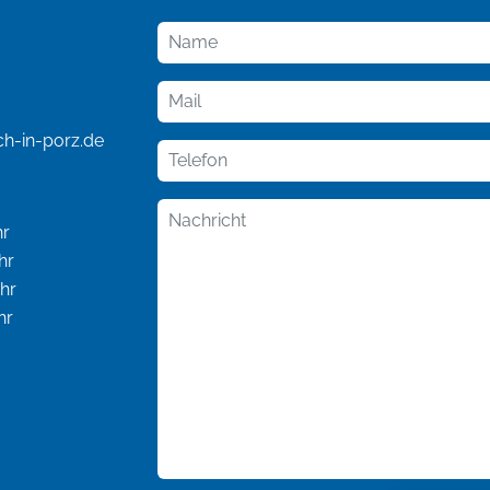
ch-in-porz.de
hr
hr
r
r