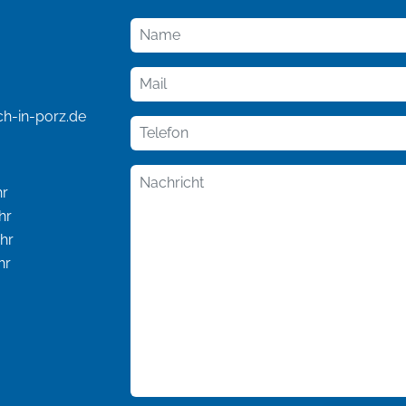
ch-in-porz.de
hr
hr
r
r